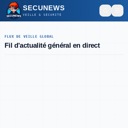
SECUNEWS
SECUNEWS
VEILLE & SÉCURITÉ
FLUX DE VEILLE GLOBAL
Général
Fil d'actualité général en direct
Intelligence Artificielle
Cybersécurité
Général
Hardware & Dev
Intelligence Artificielle
Cybersécurité
Mode sombre
SECUNEWS