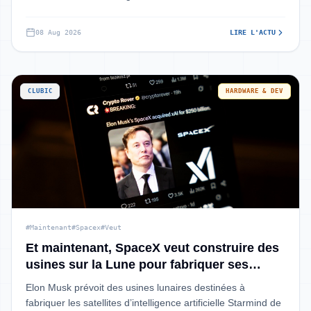
ses prises de parole que sur la puissa
08 Aug 2026
LIRE L'ACTU
CLUBIC
HARDWARE & DEV
#Maintenant
#Spacex
#Veut
Et maintenant, SpaceX veut construire des
usines sur la Lune pour fabriquer ses
satellites d'IA
Elon Musk prévoit des usines lunaires destinées à
fabriquer les satellites d’intelligence artificielle Starmind de