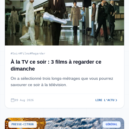
#Soir
#Films
#Regarder
À la TV ce soir : 3 films à regarder ce
dimanche
On a sélectionné trois longs-métrages que vous pourrez
savourer ce soir à la télévision.
09 Aug 2026
LIRE L'ACTU
PRESSE-CITRON
GÉNÉRAL