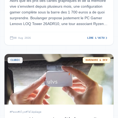
Alors que les prix des cartes graphiques et de la mémoire
vive s’envolent depuis plusieurs mois, une configuration
gamer complète sous la barre des 1 700 euros a de quoi
surprendre. Boulanger propose justement le PC Gamer
Lenovo LOQ Tower 26ADR10, une tour associant Ryzen 7
et RTX 5070, à un tarif q
08 Aug 2026
LIRE L'ACTU
CLUBIC
HARDWARE & DEV
#Pass
#Ulys
#Télépéage