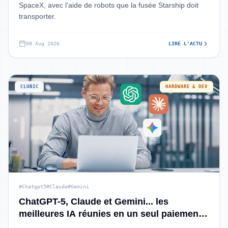
SpaceX, avec l’aide de robots que la fusée Starship doit
transporter.
08 Aug 2026
LIRE L'ACTU
CLUBIC
HARDWARE & DEV
#Chatgpt5
#Claude
#Gemini
ChatGPT-5, Claude et Gemini... les
meilleures IA réunies en un seul paiement
grâce à cette offre à vie à 23 €