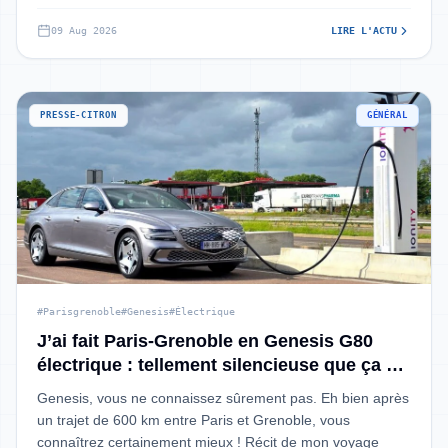
09 Aug 2026
LIRE L'ACTU
PRESSE-CITRON
GÉNÉRAL
#Parisgrenoble
#Genesis
#Électrique
J’ai fait Paris-Grenoble en Genesis G80
électrique : tellement silencieuse que ça en
devient terrifiant
Genesis, vous ne connaissez sûrement pas. Eh bien après
un trajet de 600 km entre Paris et Grenoble, vous
connaîtrez certainement mieux ! Récit de mon voyage