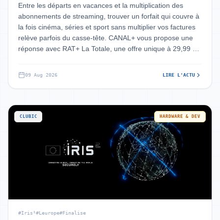
sport
Entre les départs en vacances et la multiplication des
abonnements de streaming, trouver un forfait qui couvre à
la fois cinéma, séries et sport sans multiplier vos factures
relève parfois du casse-tête. CANAL+ vous propose une
réponse avec RAT+ La Totale, une offre unique à 29,99 €
par mois réservé
09 Aug 2026
LIRE L'ACTU
CLUBIC
HARDWARE & DEV
#Iris²
#Leurope
#Finalise