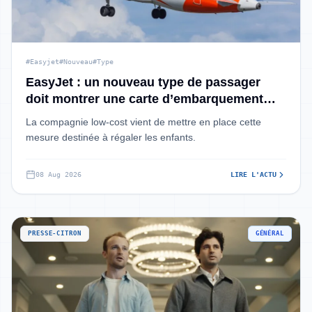
#Easyjet
#Nouveau
#Type
EasyJet : un nouveau type de passager
doit montrer une carte d’embarquement
avant de monter dans l’avion
La compagnie low-cost vient de mettre en place cette
mesure destinée à régaler les enfants.
08 Aug 2026
LIRE L'ACTU
PRESSE-CITRON
GÉNÉRAL