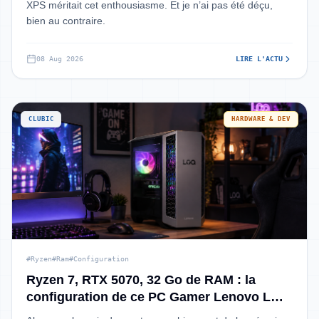
XPS méritait cet enthousiasme. Et je n’ai pas été déçu,
bien au contraire.
08 Aug 2026
LIRE L'ACTU
CLUBIC
HARDWARE & DEV
#Ryzen
#Ram
#Configuration
Ryzen 7, RTX 5070, 32 Go de RAM : la
configuration de ce PC Gamer Lenovo LOQ
Tower fait plaisir à 1 699,99 €