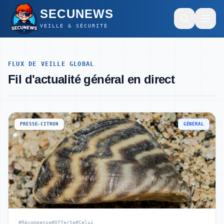
SECUNEWS
SECUNEWS
VEILLE & SÉCURITÉ
FLUX DE VEILLE GLOBAL
Général
Fil d'actualité général en direct
Intelligence Artificielle
PRESSE-CITRON
GÉNÉRAL
Cybersécurité
Général
Hardware & Dev
Intelligence Artificielle
Cybersécurité
Mode sombre
SECUNEWS
#Récompense
#Offerte
#Celui