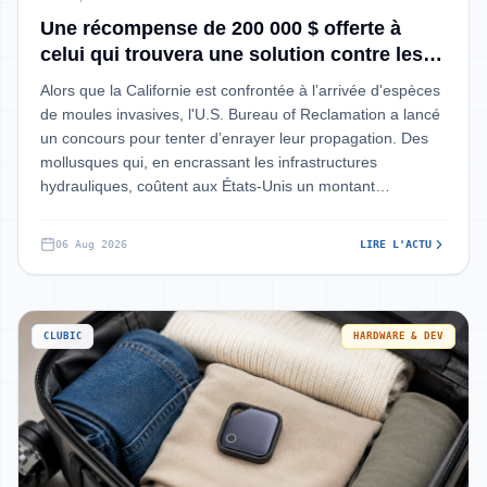
Une récompense de 200 000 $ offerte à
celui qui trouvera une solution contre les
Hardware & Dev
moules invasives qui menacent les
Alors que la Californie est confrontée à l’arrivée d'espèces
canalisations et les équipements
de moules invasives, l'U.S. Bureau of Reclamation a lancé
énergétiques
un concours pour tenter d’enrayer leur propagation. Des
mollusques qui, en encrassant les infrastructures
hydrauliques, coûtent aux États-Unis un montant
astronomique chaque année.
06 Aug 2026
LIRE L'ACTU
CLUBIC
HARDWARE & DEV