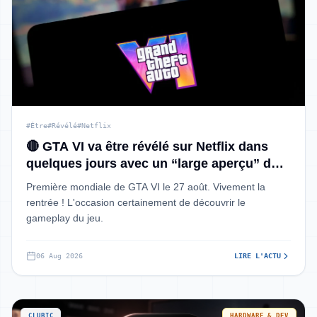
#Être
#Révélé
#Netflix
🔴 GTA VI va être révélé sur Netflix dans
quelques jours avec un “large aperçu” du
jeu
Première mondiale de GTA VI le 27 août. Vivement la
rentrée ! L'occasion certainement de découvrir le
gameplay du jeu.
06 Aug 2026
LIRE L'ACTU
CLUBIC
HARDWARE & DEV