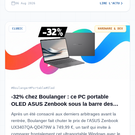
06 Aug 2026
LIRE L'ACTU
CLUBIC
HARDWARE & DEV
#Boulanger
#Portable
#Oled
-32% chez Boulanger : ce PC portable
OLED ASUS Zenbook sous la barre des
750€
Après un été consacré aux derniers arbitrages avant la
rentrée, Boulanger fait chuter le prix de l'ASUS Zenbook
UX3407QA-QD479W à 749,99 €, un tarif qui invite à
comparer frontalement cet ultraportable Windows avec le