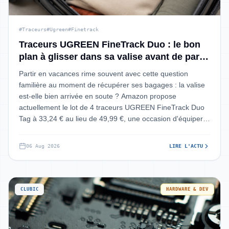
#Traceurs
#Ugreen
#Finetrack
Traceurs UGREEN FineTrack Duo : le bon
plan à glisser dans sa valise avant de partir
en vacances
Partir en vacances rime souvent avec cette question
familière au moment de récupérer ses bagages : la valise
est-elle bien arrivée en soute ? Amazon propose
actuellement le lot de 4 traceurs UGREEN FineTrack Duo
Tag à 33,24 € au lieu de 49,99 €, une occasion d'équiper
vos affaires avant le grand dép
06 Aug 2026
LIRE L'ACTU
CLUBIC
HARDWARE & DEV