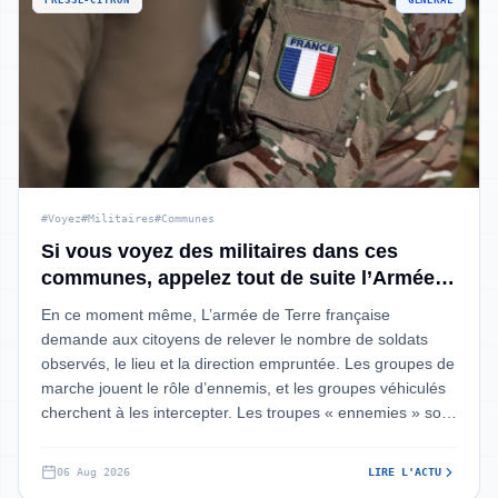
PRESSE-CITRON
GÉNÉRAL
#Voyez
#Militaires
#Communes
Si vous voyez des militaires dans ces
communes, appelez tout de suite l’Armée :
votre rôle est « essentiel » dans cette
En ce moment même, L’armée de Terre française
simulation de guerre
demande aux citoyens de relever le nombre de soldats
observés, le lieu et la direction empruntée. Les groupes de
marche jouent le rôle d’ennemis, et les groupes véhiculés
cherchent à les intercepter. Les troupes « ennemies » sont
identifiables grâce à le
06 Aug 2026
LIRE L'ACTU