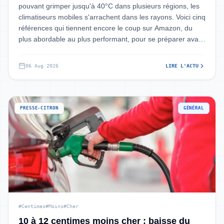
pouvant grimper jusqu'à 40°C dans plusieurs régions, les
climatiseurs mobiles s'arrachent dans les rayons. Voici cinq
références qui tiennent encore le coup sur Amazon, du
plus abordable au plus performant, pour se préparer avant
que ce nouvel épis
06 Aug 2026
LIRE L'ACTU
PRESSE-CITRON
GÉNÉRAL
#Centimes
#Moins
#Cher
10 à 12 centimes moins cher : baisse du