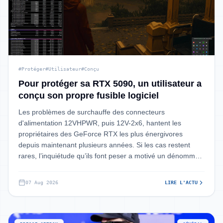
#Protéger
#Utilisateur
#Conçu
Pour protéger sa RTX 5090, un utilisateur a
conçu son propre fusible logiciel
Les problèmes de surchauffe des connecteurs
d'alimentation 12VHPWR, puis 12V-2x6, hantent les
propriétaires des GeForce RTX les plus énergivores
depuis maintenant plusieurs années. Si les cas restent
rares, l’inquiétude qu’ils font peser a motivé un dénommé
Humza Khalid à créer un outil d
07 Aug 2026
LIRE L'ACTU