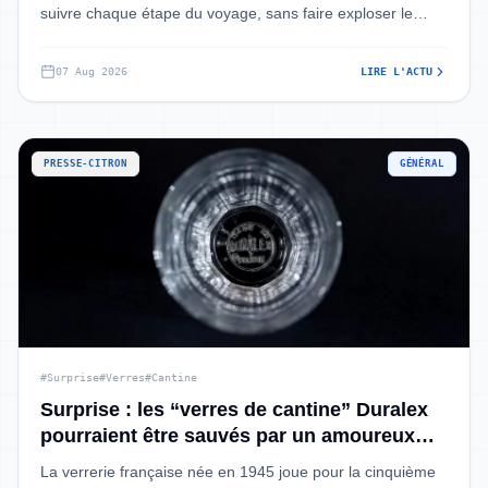
suivre chaque étape du voyage, sans faire exploser le
budget.
07 Aug 2026
LIRE L'ACTU
PRESSE-CITRON
GÉNÉRAL
#Surprise
#Verres
#Cantine
Surprise : les “verres de cantine” Duralex
pourraient être sauvés par un amoureux
des entreprises françaises
La verrerie française née en 1945 joue pour la cinquième