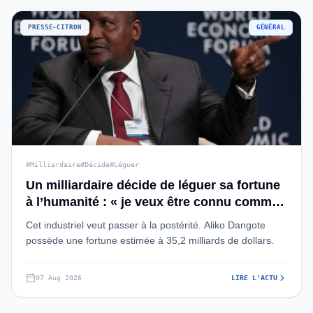
PRESSE-CITRON
GÉNÉRAL
#Milliardaire
#Décide
#Léguer
Un milliardaire décide de léguer sa fortune
à l’humanité : « je veux être connu comme
l’homme le plus riche d’Afrique et son plus
Cet industriel veut passer à la postérité. Aliko Dangote
grand philanthrope »
possède une fortune estimée à 35,2 milliards de dollars.
07 Aug 2026
LIRE L'ACTU