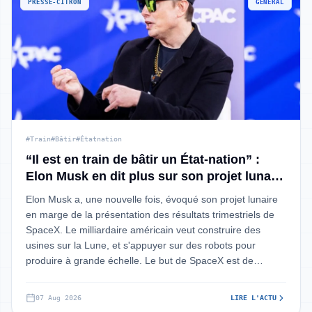
PRESSE-CITRON
GÉNÉRAL
#Train
#Bâtir
#Étatnation
“Il est en train de bâtir un État-nation” :
Elon Musk en dit plus sur son projet lunaire
pour SpaceX
Elon Musk a, une nouvelle fois, évoqué son projet lunaire
en marge de la présentation des résultats trimestriels de
SpaceX. Le milliardaire américain veut construire des
usines sur la Lune, et s'appuyer sur des robots pour
produire à grande échelle. Le but de SpaceX est de
fabriquer des centres de d
07 Aug 2026
LIRE L'ACTU