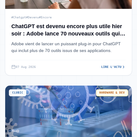
#Chatgpt
#Devenu
#Encore
ChatGPT est devenu encore plus utile hier
soir : Adobe lance 70 nouveaux outils qui
montent vos vidéos et créent vos visuels à
Adobe vient de lancer un puissant plug-in pour ChatGPT
votre place
qui inclut plus de 70 outils issus de ses applications.
07 Aug 2026
LIRE L'ACTU
CLUBIC
HARDWARE & DEV