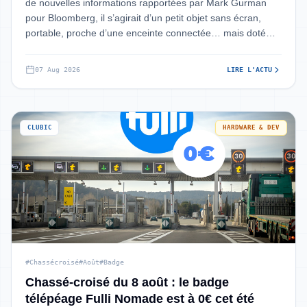
de nouvelles informations rapportées par Mark Gurman
pour Bloomberg, il s’agirait d’un petit objet sans écran,
portable, proche d’une enceinte connectée… mais doté
d’une silhouette pour le moins
07 Aug 2026
LIRE L'ACTU
CLUBIC
HARDWARE & DEV
#Chassécroisé
#Août
#Badge
Chassé-croisé du 8 août : le badge
télépéage Fulli Nomade est à 0€ cet été