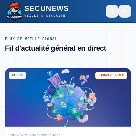
SECUNEWS
SECUNEWS
VEILLE & SÉCURITÉ
FLUX DE VEILLE GLOBAL
Général
Fil d'actualité général en direct
Intelligence Artificielle
CLUBIC
HARDWARE & DEV
Cybersécurité
Général
Hardware & Dev
Intelligence Artificielle
Cybersécurité
Mode sombre
SECUNEWS
#Envoyer
#Fichiers
#Sensibles