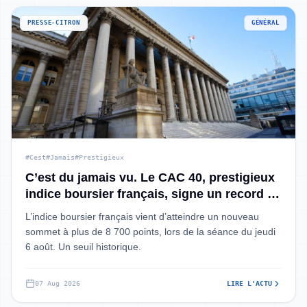
PRESSE-CITRON
GÉNÉRAL
#Cest
#Jamais
#Prestigieux
C’est du jamais vu. Le CAC 40, prestigieux
indice boursier français, signe un record :
en 6 ans, il n’a jamais baissé et il a même
L’indice boursier français vient d’atteindre un nouveau
doublé
sommet à plus de 8 700 points, lors de la séance du jeudi
6 août. Un seuil historique.
07 Aug 2026
LIRE L'ACTU